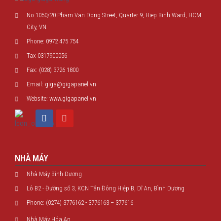
No.1050/20 Pham Van Dong Street, Quarter 9, Hiep Binh Ward, HCM
City, VN
Phone: 0972 475 754
Tax 0317900056
Fax: (028) 3726 1800
Email: giga@gigapanel.vn
Website: www.gigapanel.vn
NHÀ MÁY
Nhà Máy Bình Dương
Lô B2 - Đường số 3, KCN Tân Đông Hiệp B, Dĩ An, Bình Dương
Phone: (0274) 3776162 - 3776163 – 377616
Nhà Máy Hóa An