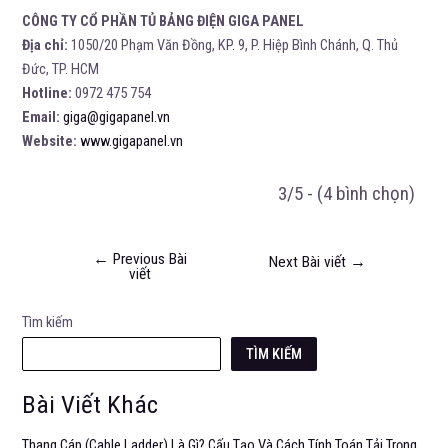
CÔNG TY CỔ PHẦN TỦ BẢNG ĐIỆN GIGA PANEL
Địa chỉ:
1050/20 Phạm Văn Đồng, KP. 9, P. Hiệp Bình Chánh, Q. Thủ
Đức, TP. HCM
Hotline:
0972 475 754
Email:
giga@gigapanel.vn
Website:
www.gigapanel.vn
3/5 - (4 bình chọn)
←
Previous Bài
Next Bài viết
→
viết
Tìm kiếm
TÌM KIẾM
Bài Viết Khác
Thang Cáp (Cable Ladder) Là Gì? Cấu Tạo Và Cách Tính Toán Tải Trọng