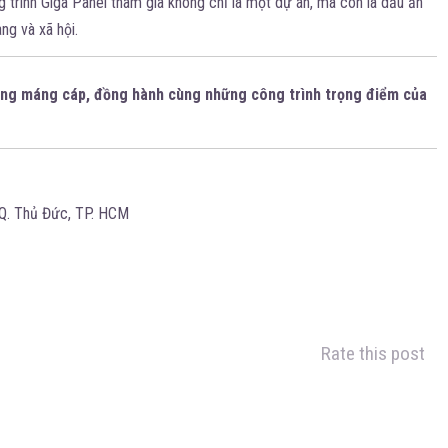
 trình Giga Panel tham gia không chỉ là một dự án, mà còn là dấu ấn
ng và xã hội.
thang máng cáp, đồng hành cùng những công trình trọng điểm của
 Q. Thủ Đức, TP. HCM
Rate this post