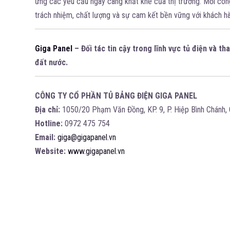
ứng các yêu cầu ngày càng khắt khe của thị trường. Mỗi công
trách nhiệm, chất lượng và sự cam kết bền vững với khách hà
Giga Panel
– Đối tác tin cậy trong lĩnh vực tủ điện và 
đất nước.
CÔNG TY CỔ PHẦN TỦ BẢNG ĐIỆN GIGA PANEL
Địa chỉ:
1050/20 Phạm Văn Đồng, KP. 9, P. Hiệp Bình Chánh,
Hotline:
0972 475 754
Email:
giga@gigapanel.vn
Website:
www.gigapanel.vn