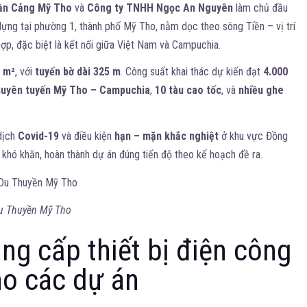
ần Cảng Mỹ Tho
và
Công ty TNHH Ngọc An Nguyên
làm chủ đầu
dựng tại phường 1, thành phố Mỹ Tho, nằm dọc theo sông Tiền – vị trí
hợp, đặc biệt là kết nối giữa Việt Nam và Campuchia.
0 m²
, với
tuyến bờ dài 325 m
. Công suất khai thác dự kiến đạt
4.000
huyên tuyến Mỹ Tho – Campuchia
,
10 tàu cao tốc
, và
nhiều ghe
 dịch
Covid-19
và điều kiện
hạn – mặn khắc nghiệt
ở khu vực Đồng
khó khăn, hoàn thành dự án đúng tiến độ theo kế hoạch đề ra.
u Thuyền Mỹ Tho
ng cấp thiết bị điện công
ho các dự án