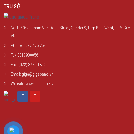
TRỤ SỞ
No.1050/20 Pham Van Dong Street, Quarter 9, Hiep Binh Ward, HCM City,
VN
Phone: 0972 475 754
Tax 0317900056
Fax: (028) 3726 1800
Email: giga@gigapanel.vn
Website: www.gigapanel.vn