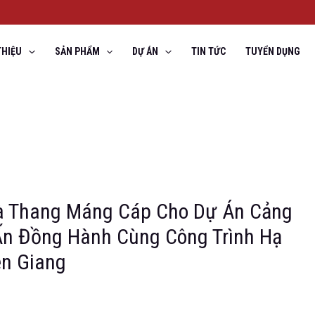
THIỆU
SẢN PHẨM
DỰ ÁN
TIN TỨC
TUYỂN DỤNG
Và Thang Máng Cáp Cho Dự Án Cảng
Ấn Đồng Hành Cùng Công Trình Hạ
ền Giang