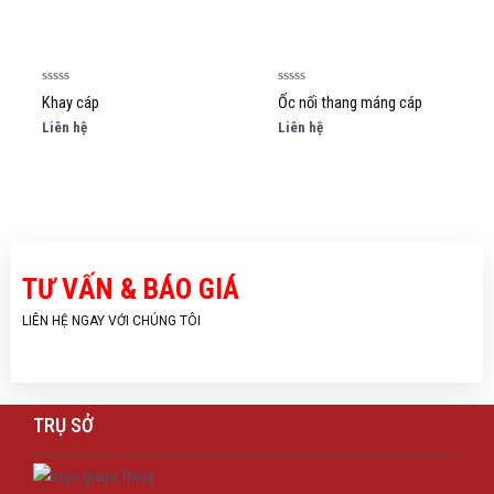
5
5
Rated
Rated
Khay cáp
Ốc nối thang máng cáp
0
0
out
out
Liên hệ
Liên hệ
of
of
5
5
TƯ VẤN & BÁO GIÁ
LIÊN HỆ NGAY VỚI CHÚNG TÔI
TRỤ SỞ