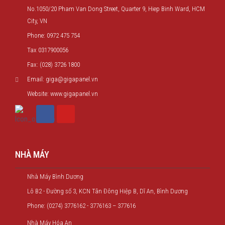
No.1050/20 Pham Van Dong Street, Quarter 9, Hiep Binh Ward, HCM
City, VN
Phone: 0972 475 754
Tax 0317900056
Fax: (028) 3726 1800
Email: giga@gigapanel.vn
Website: www.gigapanel.vn
NHÀ MÁY
Nhà Máy Bình Dương
Lô B2 - Đường số 3, KCN Tân Đông Hiệp B, Dĩ An, Bình Dương
Phone: (0274) 3776162 - 3776163 – 377616
Nhà Máy Hóa An