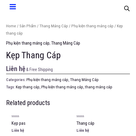
Home
/
Sản Phẩm
/
Thang Máng Cáp
/
Phụ kiện thang máng cáp
/ Kẹp
thang cáp
Phụ kiện thang máng cáp
,
Thang Máng Cáp
Kẹp Thang Cáp
Liên hệ
& Free Shipping
Categories:
Phụ kiện thang máng cáp
,
Thang Máng Cáp
Tags:
Kẹp thang cáp
,
Phụ kiện thang máng cáp
,
thang máng cáp
Related products
Rated
Rated
Kẹp pas
Thang cáp
0
0
out
out
Liên hệ
Liên hệ
of
of