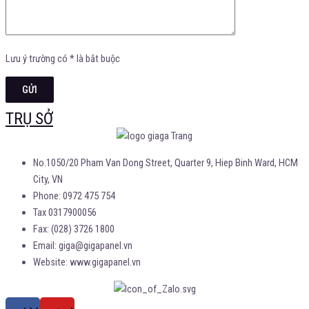
Lưu ý trường có * là bắt buộc
TRỤ SỞ
No.1050/20 Pham Van Dong Street, Quarter 9, Hiep Binh Ward, HCM
City, VN
Phone: 0972 475 754
Tax 0317900056
Fax: (028) 3726 1800
Email: giga@gigapanel.vn
Website: www.gigapanel.vn