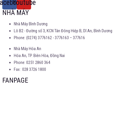
acebook
Youtube
NHÀ MÁY
Nhà Máy Bình Dương
Lô B2 - Đường số 3, KCN Tân Đông Hiệp B, Dĩ An, Bình Dương
Phone: (0274) 3776162 - 3776163 – 377616
Nhà Máy Hóa An
Hóa An, TP. Biên Hòa, Đồng Nai
Phone: 0251 2860 364
Fax : 028 3726 1800
FANPAGE