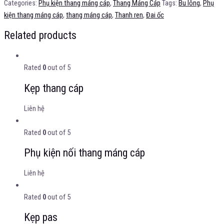
Categories:
Phụ kiện thang máng cáp
,
Thang Máng Cáp
Tags:
Bu lông
,
Phụ
kiện thang máng cáp
,
thang máng cáp
,
Thanh ren
,
Đai ốc
Related products
Rated
0
out of 5
Kẹp thang cáp
Liên hệ
Rated
0
out of 5
Phụ kiện nối thang máng cáp
Liên hệ
Rated
0
out of 5
Kẹp pas