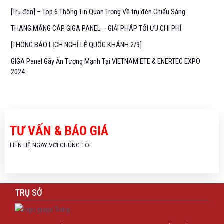
[Trụ đèn] – Top 6 Thông Tin Quan Trọng Về trụ đèn Chiếu Sáng
THANG MÁNG CÁP GIGA PANEL – GIẢI PHÁP TỐI ƯU CHI PHÍ
[THÔNG BÁO LỊCH NGHỈ LỄ QUỐC KHÁNH 2/9]
GIGA Panel Gây Ấn Tượng Mạnh Tại VIETNAM ETE & ENERTEC EXPO
2024
TƯ VẤN & BÁO GIÁ
LIÊN HỆ NGAY VỚI CHÚNG TÔI
TRỤ SỞ