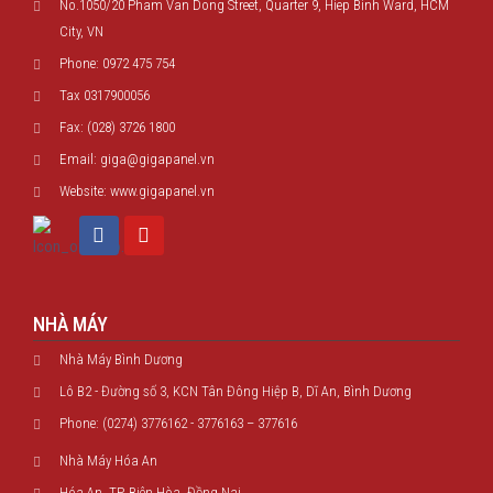
No.1050/20 Pham Van Dong Street, Quarter 9, Hiep Binh Ward, HCM
City, VN
Phone: 0972 475 754
Tax 0317900056
Fax: (028) 3726 1800
Email: giga@gigapanel.vn
Website: www.gigapanel.vn
NHÀ MÁY
Nhà Máy Bình Dương
Lô B2 - Đường số 3, KCN Tân Đông Hiệp B, Dĩ An, Bình Dương
Phone: (0274) 3776162 - 3776163 – 377616
Nhà Máy Hóa An
Hóa An, TP. Biên Hòa, Đồng Nai