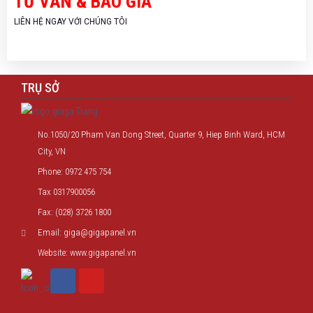
TƯ VẤN & BÁO GIÁ
LIÊN HỆ NGAY VỚI CHÚNG TÔI
TRỤ SỞ
No.1050/20 Pham Van Dong Street, Quarter 9, Hiep Binh Ward, HCM
City, VN
Phone: 0972 475 754
Tax 0317900056
Fax: (028) 3726 1800
Email: giga@gigapanel.vn
Website: www.gigapanel.vn