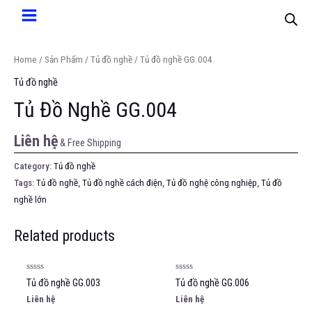
Home
/
Sản Phẩm
/
Tủ đồ nghề
/ Tủ đồ nghề GG.004
Tủ đồ nghề
Tủ Đồ Nghề GG.004
Liên hệ
& Free Shipping
Category:
Tủ đồ nghề
Tags:
Tủ đồ nghề
,
Tủ đồ nghề cách điện
,
Tủ đồ nghệ công nghiệp
,
Tủ đồ
nghề lớn
Related products
Rated
Rated
Tủ đồ nghề GG.003
Tủ đồ nghề GG.006
0
0
out
out
Liên hệ
Liên hệ
of
of