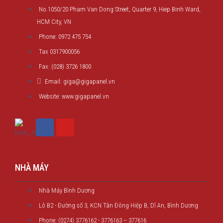
No.1050/20 Pham Van Dong Street, Quarter 9, Hiep Binh Ward,
HCM City, VN
Phone: 0972 475 754
Tax 0317900056
Fax: (028) 3726 1800
Email: giga@gigapanel.vn
Website: www.gigapanel.vn
NHÀ MÁY
Nhà Máy Bình Dương
Lô B2 - Đường số 3, KCN Tân Đông Hiệp B, Dĩ An, Bình Dương
Phone: (0274) 3776162 - 3776163 – 377616