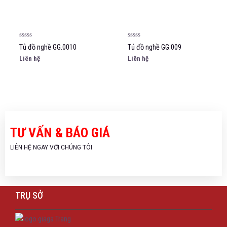
5
5
Rated
Rated
Tủ đồ nghề GG.0010
Tủ đồ nghề GG.009
0
0
out
out
Liên hệ
Liên hệ
of
of
5
5
TƯ VẤN & BÁO GIÁ
LIÊN HỆ NGAY VỚI CHÚNG TÔI
TRỤ SỞ